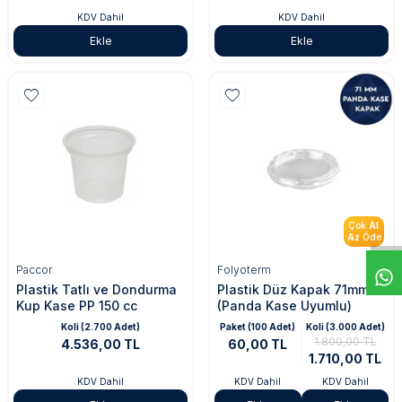
KDV Dahil
KDV Dahil
Ekle
Ekle
Çok
Al
Az
Öde
Paccor
Folyoterm
Plastik Tatlı ve Dondurma
Plastik Düz Kapak 71mm
Kup Kase PP 150 cc
(Panda Kase Uyumlu)
Koli (2.700 Adet)
Paket (100 Adet)
Koli (3.000 Adet)
1.800,00 TL
4.536,00 TL
60,00 TL
1.710,00 TL
KDV Dahil
KDV Dahil
KDV Dahil