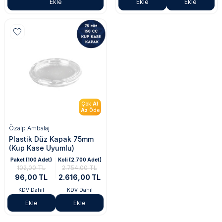
Ekle
Ekle
Ekle
Çok
Al
Az
Öde
Özalp Ambalaj
Plastik Düz Kapak 75mm
(Kup Kase Uyumlu)
Paket (100 Adet)
Koli (2.700 Adet)
102,00 TL
2.754,00 TL
96,00 TL
2.616,00 TL
KDV Dahil
KDV Dahil
Ekle
Ekle