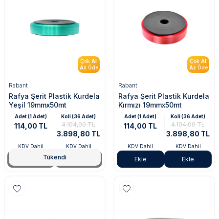
Çok
Al
Çok
Al
Az
Öde
Az
Öde
Rabant
Rabant
Rafya Şerit Plastik Kurdela
Rafya Şerit Plastik Kurdela
Yeşil 19mmx50mt
Kırmızı 19mmx50mt
Adet (1 Adet)
Koli (36 Adet)
Adet (1 Adet)
Koli (36 Adet)
4.104,00 TL
4.104,00 TL
114,00 TL
114,00 TL
3.898,80 TL
3.898,80 TL
KDV Dahil
KDV Dahil
KDV Dahil
KDV Dahil
Tükendi
Tükendi
Tükendi
Ekle
Ekle