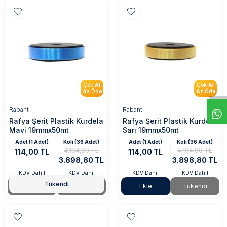
Çok
Al
Çok
Al
Az
Öde
Az
Öde
Rabant
Rabant
Rafya Şerit Plastik Kurdela
Rafya Şerit Plastik Kurdela
Mavi 19mmx50mt
Sarı 19mmx50mt
Adet (1 Adet)
Koli (36 Adet)
Adet (1 Adet)
Koli (36 Adet)
4.104,00 TL
4.104,00 TL
114,00 TL
114,00 TL
3.898,80 TL
3.898,80 TL
KDV Dahil
KDV Dahil
KDV Dahil
KDV Dahil
Tükendi
Tükendi
Tükendi
Ekle
Tükendi