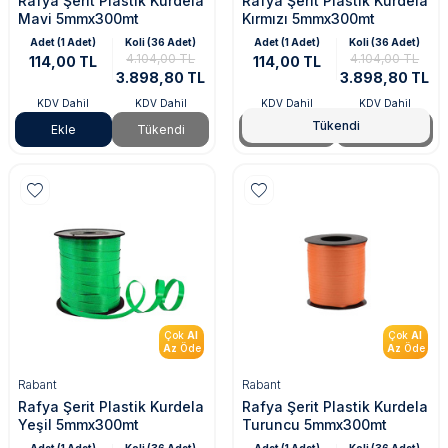
Rafya Şerit Plastik Kurdela
Rafya Şerit Plastik Kurdela
Mavi 5mmx300mt
Kırmızı 5mmx300mt
Adet (1 Adet)
Koli (36 Adet)
Adet (1 Adet)
Koli (36 Adet)
4.104,00 TL
4.104,00 TL
114,00 TL
114,00 TL
3.898,80 TL
3.898,80 TL
KDV Dahil
KDV Dahil
KDV Dahil
KDV Dahil
Tükendi
Ekle
Tükendi
Tükendi
Tükendi
Çok
Al
Çok
Al
Az
Öde
Az
Öde
Rabant
Rabant
Rafya Şerit Plastik Kurdela
Rafya Şerit Plastik Kurdela
Yeşil 5mmx300mt
Turuncu 5mmx300mt