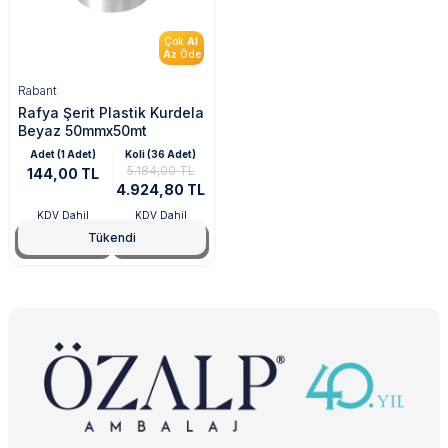
Çok
Al
Az
Öde
Rabant
Rafya Şerit Plastik Kurdela
Beyaz 50mmx50mt
Adet (1 Adet)
Koli (36 Adet)
5.184,00 TL
144,00 TL
4.924,80 TL
KDV Dahil
KDV Dahil
Tükendi
Tükendi
Tükendi