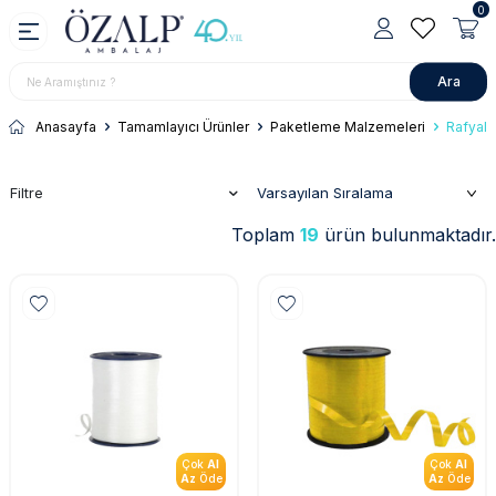
0
Ara
Anasayfa
Tamamlayıcı Ürünler
Paketleme Malzemeleri
Rafyala
Filtre
Toplam
19
ürün bulunmaktadır.
Çok
Al
Çok
Al
Az
Öde
Az
Öde