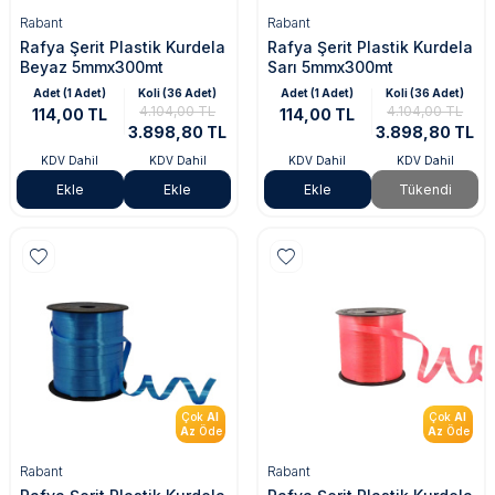
Rabant
Rabant
Rafya Şerit Plastik Kurdela
Rafya Şerit Plastik Kurdela
Beyaz 5mmx300mt
Sarı 5mmx300mt
Adet (1 Adet)
Koli (36 Adet)
Adet (1 Adet)
Koli (36 Adet)
4.104,00 TL
4.104,00 TL
114,00 TL
114,00 TL
3.898,80 TL
3.898,80 TL
KDV Dahil
KDV Dahil
KDV Dahil
KDV Dahil
Ekle
Ekle
Ekle
Tükendi
Çok
Al
Çok
Al
Az
Öde
Az
Öde
Rabant
Rabant