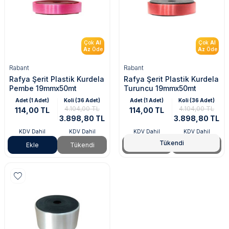
Çok
Al
Çok
Al
Az
Öde
Az
Öde
Rabant
Rabant
Rafya Şerit Plastik Kurdela
Rafya Şerit Plastik Kurdela
Pembe 19mmx50mt
Turuncu 19mmx50mt
Adet (1 Adet)
Koli (36 Adet)
Adet (1 Adet)
Koli (36 Adet)
4.104,00 TL
4.104,00 TL
114,00 TL
114,00 TL
3.898,80 TL
3.898,80 TL
KDV Dahil
KDV Dahil
KDV Dahil
KDV Dahil
Tükendi
Ekle
Tükendi
Tükendi
Tükendi