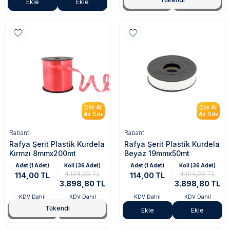
Ekle
Ekle
Tükendi
Tükendi
Çok
Al
Çok
Al
Az
Öde
Az
Öde
Rabant
Rabant
Rafya Şerit Plastik Kurdela
Rafya Şerit Plastik Kurdela
Kırmzı 8mmx200mt
Beyaz 19mmx50mt
Adet (1 Adet)
Koli (36 Adet)
Adet (1 Adet)
Koli (36 Adet)
4.104,00 TL
4.104,00 TL
114,00 TL
114,00 TL
3.898,80 TL
3.898,80 TL
KDV Dahil
KDV Dahil
KDV Dahil
KDV Dahil
Tükendi
Tükendi
Tükendi
Ekle
Ekle