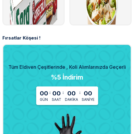
Fırsatlar Köşesi !
Tüm Eldiven Çeşitlerinde , Koli Alımlarınızda Geçerli
%5 İndirim
:
:
:
00
00
00
00
GÜN
SAAT
DAKIKA
SANIYE