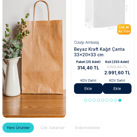
Çok
Al
Çok
Al
Az
Öde
Az
Öde
Özalp Ambalaj
Özalp Ambalaj
Beyaz Kraft Kağıt Çanta
Kahverengi Kraft Kağıt
33x20x33 cm
Çanta 20x10x22 cm
Paket (25 Adet)
Koli (250 Adet)
Paket (25 Adet)
Koli (600 Adet)
3.150,00 TL
4.680,00 TL
314,40 TL
194,40 TL
2.991,60 TL
4.446,00 TL
KDV Dahil
KDV Dahil
KDV Dahil
KDV Dahil
Ekle
Ekle
Ekle
Ekle
Keşfet
Yeni Ürünler
Çok Satanlar
İndirimdekiler