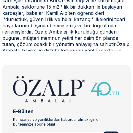
kardeşler tarafından Bursa Osmangazi'de kurulmuştur.
Ambalaj sektörüne 15 m2 ' lik bir dükkan ile başlayan
kardeşler, babaları Kamil Alp’ten öğrendikleri
''dürüstlük, güvenilirlik ve helal kazanç'' ilkelerini ticari
hayatlarının başında benimsemiş ve bu doğrultuda
ilerlemişlerdir. Özalp Ambalaj ilk kurulduğu günden
bugüne, müşteri memnuniyetini her daim ön planda
tutan, çözüm odaklı bir yönetim anlayışına sahiptir.Özalp
Ambalaj bayilik ve distribütörlüğünü yaptığı sektörün
lider ambalaj üreticilerinin ürünlerini müşterileri ile
buluşturarak güçlü bir iş ağı kurmuştur. Müşterilerini
sadece müşteri olarak değil ''işortağı ''olarak gören
Özalp Ambalaj,üretttiği yenilikçi projeler ile sektörün lider
firması haline gelmiştir. Kullan at gıda kapları,poşet ve
torbalar, kâğıt ve karton ürünler, hijyen
ürünleri,bardaklar,streç filmler,eps strafor kutular,
alüminyum ürünler,firma baskılı (logolu) ürünler gibi 10
ana kategoride 1000 'in üzerinde ürün çeşitliliği
E-Bülten
sunmaktadır.Satışlarını kurumsal,perakende,e-ticaret ve
toptan satış olmak üzere 4 ana kanaldan yürütmektedir.
Kampanya ve yeniliklerden haberdar olmak için e-
bültenimize abone olun!
5000 m2 kapalı, toplam 6.500 m2 alan üzerine kurulu
son teknoloji ile donatılmış depo raf sistemi, genç ve