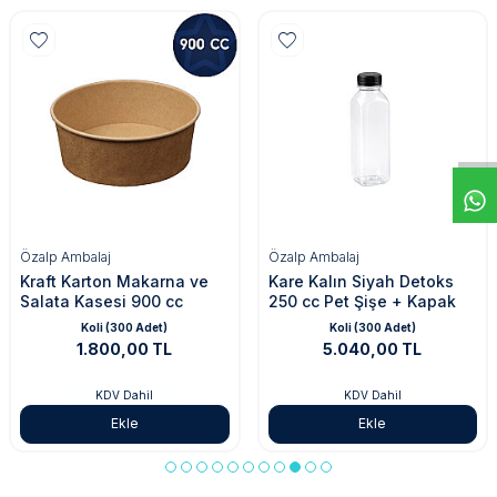
Özalp Ambalaj
Özalp Ambalaj
Kare Kalın Siyah Detoks
Kristal Plastik Kare Sütlü
250 cc Pet Şişe + Kapak
Tatlı Kasesi (Kapaklı) 250
cc
Koli (300 Adet)
Koli (1.000 Adet)
5.040,00 TL
7.670,00 TL
KDV Dahil
KDV Dahil
Keşfet
Ekle
Ekle