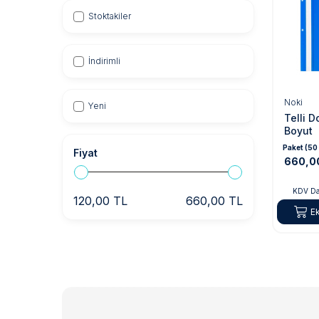
Stoktakiler
İndirimli
Noki
Yeni
Telli 
Boyut
Paket (50
Fiyat
660,0
KDV Da
120,00 TL
660,00 TL
E