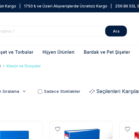
Gün Kargo
|
1750 ₺ ve Üzeri Alışverişlerde Ücretsiz Kargo
|
256 Bit SSL Se
Ara
şet ve Torbalar
Hijyen Ürünleri
Bardak ve Pet Şişeler
i
Klasör ve Dosyalar
Seçilenleri Karşılaş
Sadece Stoktakiler