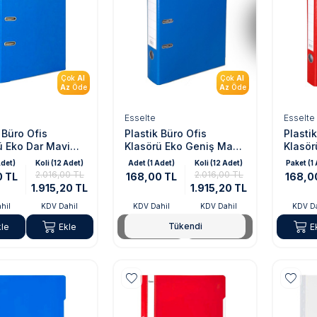
Çok
Al
Çok
Al
Az
Öde
Az
Öde
Esselte
Esselte
 Büro Ofis
Plastik Büro Ofis
Plasti
ü Eko Dar Mavi
Klasörü Eko Geniş Mavi
Klasör
945)
(SLT-9940)
(SLT-9
Adet)
Koli (12 Adet)
Adet (1 Adet)
Koli (12 Adet)
Paket (1
2.016,00 TL
2.016,00 TL
0 TL
168,00 TL
168,0
1.915,20 TL
1.915,20 TL
hil
KDV Dahil
KDV Dahil
KDV Dahil
KDV Da
Tükendi
kle
Ekle
Tükendi
Tükendi
E