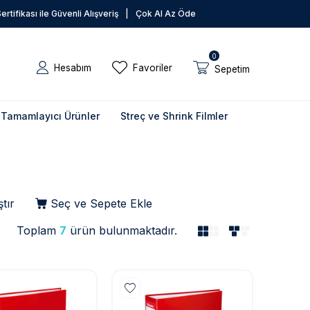
rtifikası ile Güvenli Alışveriş
|
Çok Al Az Öde
0
Hesabım
Favoriler
Sepetim
Tamamlayıcı Ürünler
Streç ve Shrink Filmler
tır
Seç ve Sepete Ekle
Toplam
7
ürün bulunmaktadır.