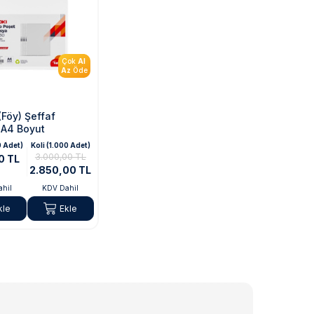
Çok
Al
Az
Öde
(Föy) Şeffaf
 A4 Boyut
0 Adet)
Koli (1.000 Adet)
3.000,00 TL
0 TL
2.850,00 TL
hil
KDV Dahil
kle
Ekle