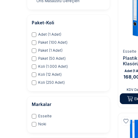
Ofis Masaüstü Gereçleri
Paket-Koli
Adet (1 Adet)
Paket (100 Adet)
Paket (1 Adet)
Esselte
Plastik
Paket (50 Adet)
Klasör
Koli (1.000 Adet)
(SLT-9
Adet (1 
Koli (12 Adet)
168,0
Koli (250 Adet)
KDV Da
E
Markalar
Esselte
Noki