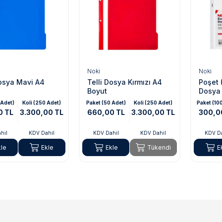
Noki
Noki
Dosya Mavi A4
Telli Dosya Kırmızı A4
Poşet 
Boyut
Dosya
 Adet)
Koli (250 Adet)
Paket (50 Adet)
Koli (250 Adet)
Paket (10
0 TL
3.300,00 TL
660,00 TL
3.300,00 TL
300,0
hil
KDV Dahil
KDV Dahil
KDV Dahil
KDV Da
kle
Ekle
Ekle
Tükendi
E