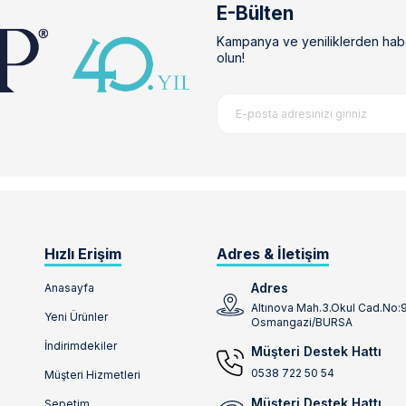
E-Bülten
Kampanya ve yeniliklerden hab
olun!
Hızlı Erişim
Adres & İletişim
Adres
Anasayfa
Altınova Mah.3.Okul Cad.No:
Yeni Ürünler
Osmangazi/BURSA
İndirimdekiler
Müşteri Destek Hattı
0538 722 50 54
Müşteri Hizmetleri
Müşteri Destek Hattı
Sepetim