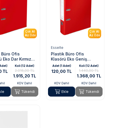
Çok
Al
Çok
Al
Az
Öde
Az
Öde
Esselte
k Büro Ofis
Plastik Büro Ofis
ü Eko Dar Kırmızı
Klasörü Eko Geniş
945)
Kırmızı (SLT-9940)
 Adet)
Koli (12 Adet)
Adet (1 Adet)
Koli (12 Adet)
2.016,00 TL
1.440,00 TL
0 TL
120,00 TL
1.915,20 TL
1.368,00 TL
hil
KDV Dahil
KDV Dahil
KDV Dahil
kle
Tükendi
Ekle
Tükendi