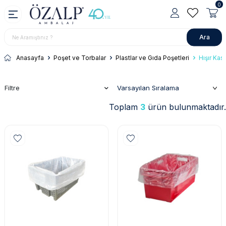
0
Ara
Anasayfa
Poşet ve Torbalar
Plastlar ve Gıda Poşetleri
Hışır Kas
Filtre
Toplam
3
ürün bulunmaktadır.