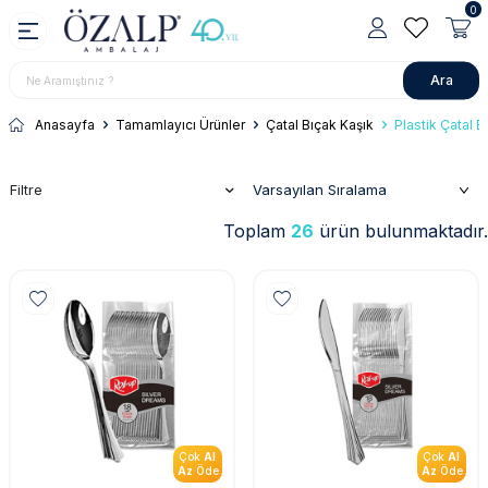
0
Ara
Anasayfa
Tamamlayıcı Ürünler
Çatal Bıçak Kaşık
Plastik Çatal B
Filtre
Toplam
26
ürün bulunmaktadır.
Çok
Al
Çok
Al
Az
Öde
Az
Öde