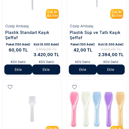
Çok
Al
Çok
Al
Az
Öde
Az
Öde
Özalp Ambalaj
Özalp Ambalaj
Plastik Standart Kaşık
Plastik Süp ve Tatlı Kaşık
Şeffaf
Şeffaf
Paket (100 Adet)
Koli (6.000 Adet)
Paket (100 Adet)
Koli (6.000 Adet)
3.600,00 TL
2.520,00 TL
60,00 TL
42,00 TL
3.420,00 TL
2.394,00 TL
KDV Dahil
KDV Dahil
KDV Dahil
KDV Dahil
Ekle
Ekle
Ekle
Ekle
Çok
Al
Çok
Al