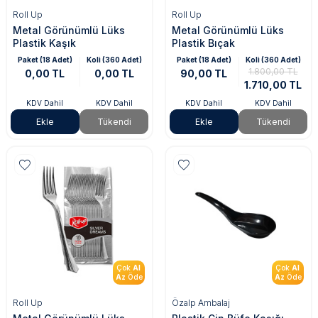
Roll Up
Roll Up
Metal Görünümlü Lüks
Metal Görünümlü Lüks
Plastik Kaşık
Plastik Bıçak
Paket (18 Adet)
Koli (360 Adet)
Paket (18 Adet)
Koli (360 Adet)
1.800,00 TL
0,00 TL
0,00 TL
90,00 TL
1.710,00 TL
KDV Dahil
KDV Dahil
KDV Dahil
KDV Dahil
Ekle
Tükendi
Ekle
Tükendi
Çok
Al
Çok
Al
Az
Öde
Az
Öde
Roll Up
Özalp Ambalaj