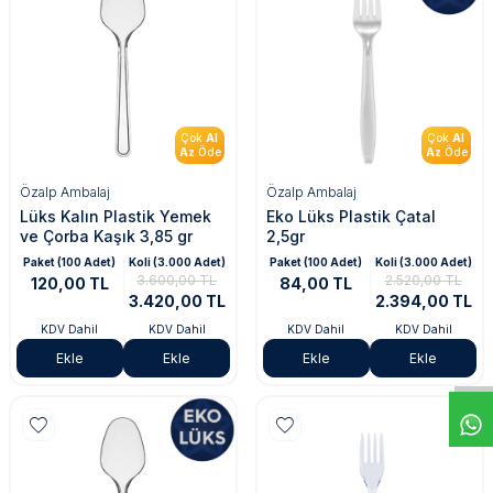
Çok
Al
Çok
Al
Az
Öde
Az
Öde
Özalp Ambalaj
Özalp Ambalaj
Lüks Kalın Plastik Yemek
Eko Lüks Plastik Çatal
ve Çorba Kaşık 3,85 gr
2,5gr
Paket (100 Adet)
Koli (3.000 Adet)
Paket (100 Adet)
Koli (3.000 Adet)
3.600,00 TL
2.520,00 TL
120,00 TL
84,00 TL
3.420,00 TL
2.394,00 TL
KDV Dahil
KDV Dahil
KDV Dahil
KDV Dahil
Ekle
Ekle
Ekle
Ekle