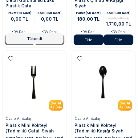
Metal Görünümlü Lüks
Plastik Çin Büfe Kaşığı
Plastik Çatal
Siyah
Paket (18 Adet)
Koli (360 Adet)
Paket (50 Adet)
Koli (500 Adet)
1.800,00 TL
0,00 TL
0,00 TL
180,00 TL
1.710,00 TL
KDV Dahil
KDV Dahil
KDV Dahil
KDV Dahil
Tükendi
Tükendi
Tükendi
Ekle
Ekle
Çok
Al
Çok
Al
Az
Öde
Az
Öde
Özalp Ambalaj
Özalp Ambalaj
Plastik Mini Kokteyl
Plastik Mini Kokteyl
(Tadımlık) Çatalı Siyah
(Tadımlık) Kaşığı Siyah