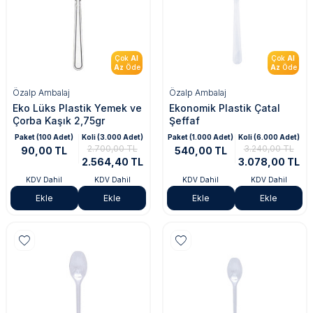
Çok
Al
Çok
Al
Az
Öde
Az
Öde
Özalp Ambalaj
Özalp Ambalaj
Eko Lüks Plastik Yemek ve
Ekonomik Plastik Çatal
Çorba Kaşık 2,75gr
Şeffaf
Paket (100 Adet)
Koli (3.000 Adet)
Paket (1.000 Adet)
Koli (6.000 Adet)
2.700,00 TL
3.240,00 TL
90,00 TL
540,00 TL
2.564,40 TL
3.078,00 TL
KDV Dahil
KDV Dahil
KDV Dahil
KDV Dahil
Ekle
Ekle
Ekle
Ekle