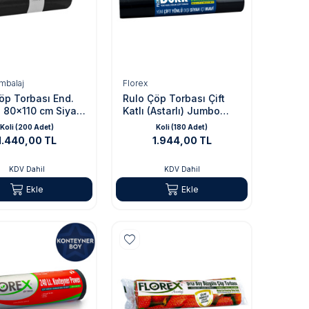
mbalaj
Florex
öp Torbası End.
Rulo Çöp Torbası Çift
 80x110 cm Siyah
Katlı (Astarlı) Jumbo
gr
80x110 cm
Koli (200 Adet)
Koli (180 Adet)
1.440,00 TL
1.944,00 TL
KDV Dahil
KDV Dahil
Ekle
Ekle