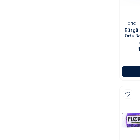
Florex
Büzgül
Orta B
Kokulu