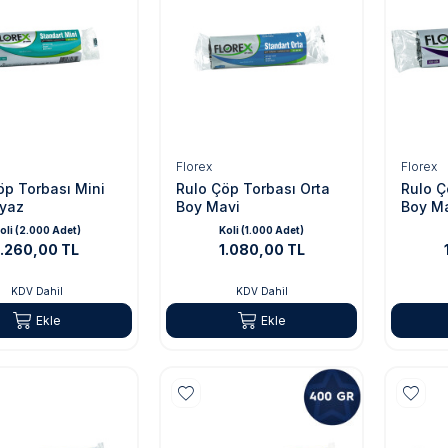
Florex
Florex
öp Torbası Mini
Rulo Çöp Torbası Orta
Rulo Ç
yaz
Boy Mavi
Boy M
oli (2.000 Adet)
Koli (1.000 Adet)
1.260,00 TL
1.080,00 TL
KDV Dahil
KDV Dahil
Ekle
Ekle