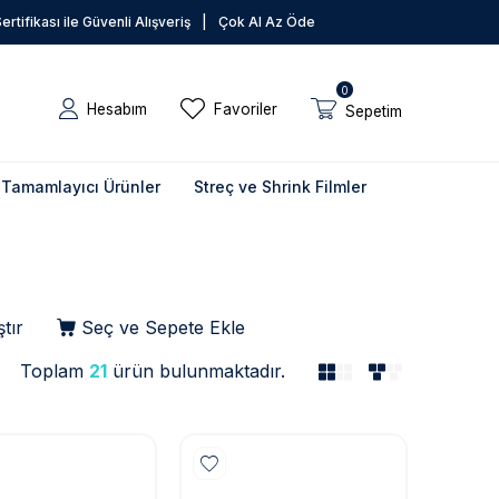
rtifikası ile Güvenli Alışveriş
|
Çok Al Az Öde
0
Hesabım
Favoriler
Sepetim
Tamamlayıcı Ürünler
Streç ve Shrink Filmler
tır
Seç ve Sepete Ekle
Toplam
21
ürün bulunmaktadır.