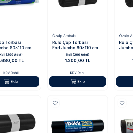
Özalp Ambalaj
Özalp A
öp Torbası
Rulo Çöp Torbası
Rulo Ç
mbo 80x110 cm
End.Jumbo 80x110 cm
Jumbo
 500 gr
Siyah - 400gr
- 400 
Koli (200 Adet)
Koli (200 Adet)
1.680,00 TL
1.200,00 TL
KDV Dahil
KDV Dahil
Ekle
Ekle