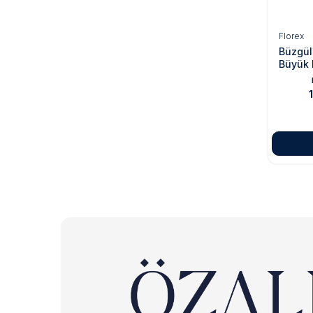
Florex
Büzgül
Büyük 
Kokulu