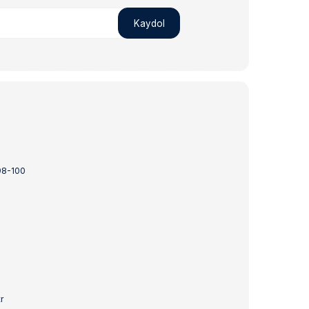
Kaydol
98-100
r