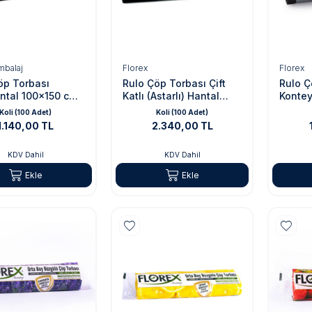
mbalaj
Florex
Florex
öp Torbası
Rulo Çöp Torbası Çift
Rulo Ç
ntal 100x150 cm
Katlı (Astarlı) Hantal
Kontey
- 800 gr
100x150 cm
cm Si
Koli (100 Adet)
Koli (100 Adet)
1.140,00 TL
2.340,00 TL
KDV Dahil
KDV Dahil
Ekle
Ekle