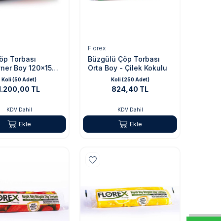
Florex
öp Torbası
Büzgülü Çöp Torbası
ner Boy 120x150
Orta Boy - Çilek Kokulu
yah
Koli (50 Adet)
Koli (250 Adet)
1.200,00 TL
824,40 TL
KDV Dahil
KDV Dahil
Ekle
Ekle