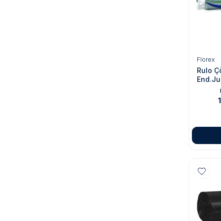
Florex
Rulo Ç
End.Ju
Mavi -