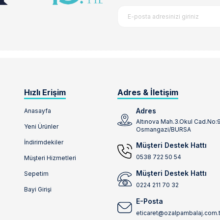
Hızlı Erişim
Adres & İletişim
Adres
Anasayfa
Altınova Mah.3.Okul Cad.No:
Yeni Ürünler
Osmangazi/BURSA
İndirimdekiler
Müşteri Destek Hattı
0538 722 50 54
Müşteri Hizmetleri
Müşteri Destek Hattı
Sepetim
0224 211 70 32
Bayi Girişi
E-Posta
eticaret@ozalpambalaj.com.t