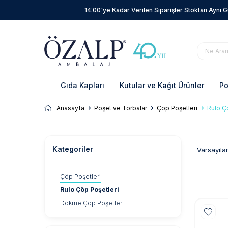
14:00'ye Kadar Verilen Siparişler Stoktan Aynı 
Gıda Kapları
Kutular ve Kağıt Ürünler
Po
Anasayfa
Poşet ve Torbalar
Çöp Poşetleri
Rulo Ç
Kategoriler
Çöp Poşetleri
Rulo Çöp Poşetleri
Dökme Çöp Poşetleri