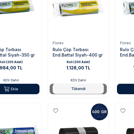
Florex
Florex
öp Torbası
Rulo Çöp Torbası
Rulo Ç
ttal Siyah-350 gr
End.Battal Siyah-400 gr
End.Ba
Koli (200 Adet)
Koli (200 Adet)
984,00 TL
1.128,00 TL
KDV Dahil
KDV Dahil
Tükendi
Ekle
Tükendi