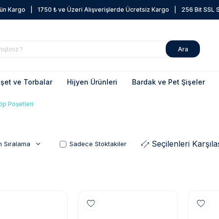
Gün Kargo
|
1750 ₺ ve Üzeri Alışverişlerde Ücretsiz Kargo
|
256 Bit SSL Se
Ara
şet ve Torbalar
Hijyen Ürünleri
Bardak ve Pet Şişeler
öp Poşetleri
Seçilenleri Karşılaş
Sadece Stoktakiler