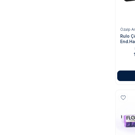
Özalp A
Rulo Ç
End.Ha
Siyah 