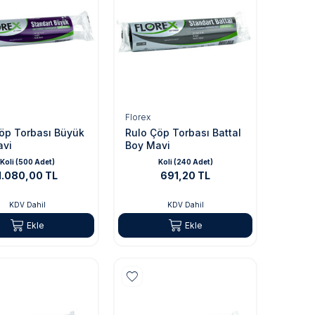
Florex
öp Torbası Büyük
Rulo Çöp Torbası Battal
avi
Boy Mavi
Koli (500 Adet)
Koli (240 Adet)
1.080,00 TL
691,20 TL
KDV Dahil
KDV Dahil
Ekle
Ekle