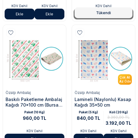
KDV Dahil
KDV Dahil
KDV Dahil
Tükendi
Ekle
Ekle
Tükendi
Çok
Al
Az
Öde
Özalp Ambalaj
Özalp Ambalaj
Baskılı Paketleme Ambalaj
Lamineli (Naylonlu) Kasap
Kağıdı 70x100 cm (Bursa
Kağıdı 35x50 cm
Temalı Baskı)
Paket (10 Kg)
Paket (5 Kg)
Koli (20 Kg)
3.360,00 TL
960,00 TL
840,00 TL
3.192,00 TL
KDV Dahil
KDV Dahil
KDV Dahil