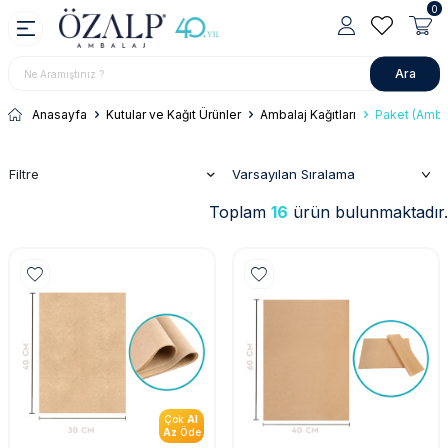
0
Ara
Anasayfa
Kutular ve Kağıt Ürünler
Ambalaj Kağıtları
Paket (Ambal
Filtre
Toplam
16
ürün bulunmaktadır.
Çok
Al
Az
Öde