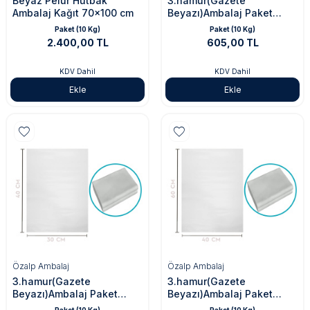
Beyaz Pelur Hutbak
3.hamur(Gazete
Ambalaj Kağıt 70x100 cm
Beyazı)Ambalaj Paket
Kağıdı 20x30cm
Paket (10 Kg)
Paket (10 Kg)
2.400,00 TL
605,00 TL
KDV Dahil
KDV Dahil
Ekle
Ekle
Özalp Ambalaj
Özalp Ambalaj
3.hamur(Gazete
3.hamur(Gazete
Beyazı)Ambalaj Paket
Beyazı)Ambalaj Paket
Kağıdı 30x40cm
Kağıdı 40x60cm