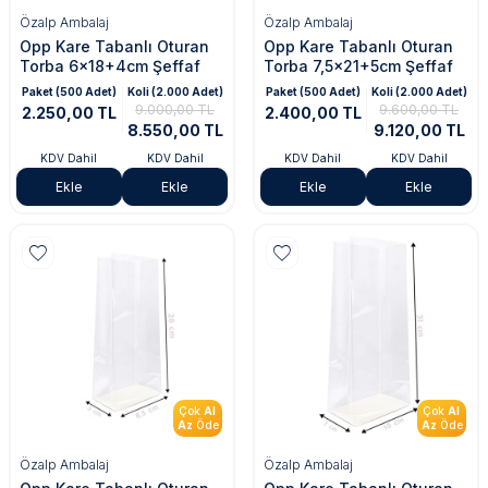
Özalp Ambalaj
Özalp Ambalaj
Opp Kare Tabanlı Oturan
Opp Kare Tabanlı Oturan
Torba 6x18+4cm Şeffaf
Torba 7,5x21+5cm Şeffaf
Paket (500 Adet)
Koli (2.000 Adet)
Paket (500 Adet)
Koli (2.000 Adet)
9.000,00 TL
9.600,00 TL
2.250,00 TL
2.400,00 TL
8.550,00 TL
9.120,00 TL
KDV Dahil
KDV Dahil
KDV Dahil
KDV Dahil
Ekle
Ekle
Ekle
Ekle
Çok
Al
Çok
Al
Az
Öde
Az
Öde
Özalp Ambalaj
Özalp Ambalaj