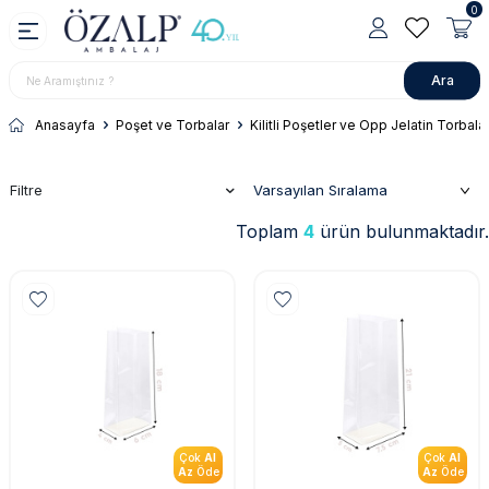
0
Ara
Anasayfa
Poşet ve Torbalar
Kilitli Poşetler ve Opp Jelatin Torbala
Filtre
Toplam
4
ürün bulunmaktadır.
Çok
Al
Çok
Al
Az
Öde
Az
Öde