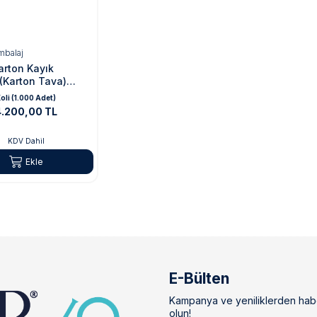
mbalaj
arton Kayık
(Karton Tava)
,5x4 cm (Küçük
oli (1.000 Adet)
4.200,00 TL
KDV Dahil
Ekle
E-Bülten
Kampanya ve yeniliklerden hab
olun!