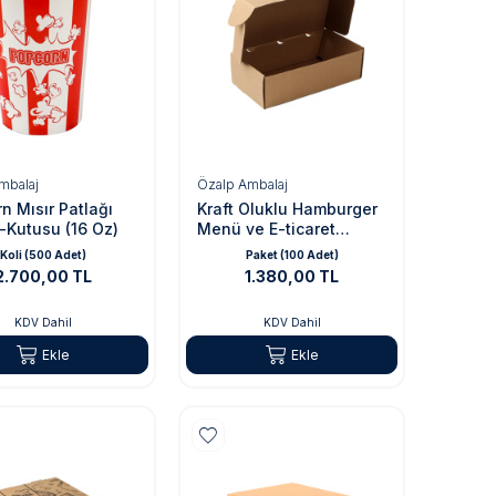
mbalaj
Özalp Ambalaj
n Mısır Patlağı
Kraft Oluklu Hamburger
-Kutusu (16 Oz)
Menü ve E-ticaret
Kutusu
Koli (500 Adet)
Paket (100 Adet)
2.700,00 TL
1.380,00 TL
KDV Dahil
KDV Dahil
Ekle
Ekle