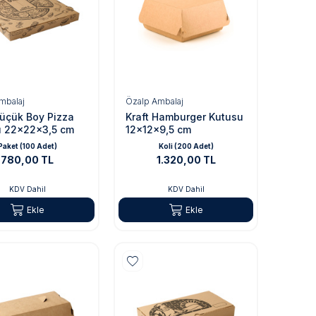
mbalaj
Özalp Ambalaj
Küçük Boy Pizza
Kraft Hamburger Kutusu
u 22x22x3,5 cm
12x12x9,5 cm
Paket (100 Adet)
Koli (200 Adet)
780,00 TL
1.320,00 TL
KDV Dahil
KDV Dahil
Ekle
Ekle