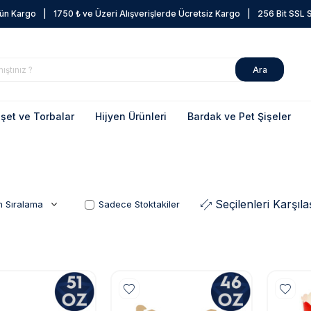
Gün Kargo
|
1750 ₺ ve Üzeri Alışverişlerde Ücretsiz Kargo
|
256 Bit SSL Se
Ara
şet ve Torbalar
Hijyen Ürünleri
Bardak ve Pet Şişeler
Seçilenleri Karşılaş
Sadece Stoktakiler