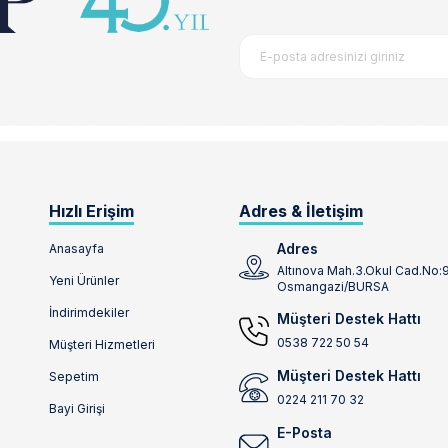
Hızlı Erişim
Adres & İletişim
Adres
Anasayfa
Altınova Mah.3.Okul Cad.No:
Yeni Ürünler
Osmangazi/BURSA
İndirimdekiler
Müşteri Destek Hattı
0538 722 50 54
Müşteri Hizmetleri
Müşteri Destek Hattı
Sepetim
0224 211 70 32
Bayi Girişi
E-Posta