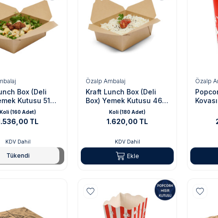
mbalaj
Özalp Ambalaj
Özalp A
unch Box (Deli
Kraft Lunch Box (Deli
Popcor
emek Kutusu 51
Box) Yemek Kutusu 46
Kovası
Oz
Koli (160 Adet)
Koli (180 Adet)
1.536,00 TL
1.620,00 TL
KDV Dahil
KDV Dahil
Tükendi
Tükendi
Ekle