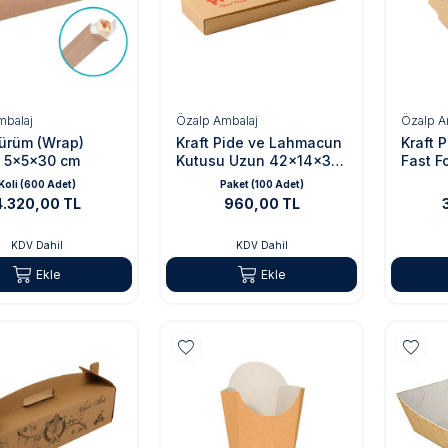
mbalaj
Özalp Ambalaj
Özalp A
Dürüm (Wrap)
Kraft Pide ve Lahmacun
Kraft 
 5x5x30 cm
Kutusu Uzun 42x14x3,5
Fast F
cm
Kapakl
Koli (600 Adet)
Paket (100 Adet)
4.320,00 TL
960,00 TL
KDV Dahil
KDV Dahil
Ekle
Ekle