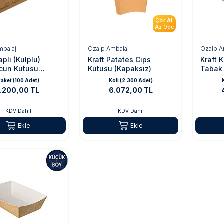
Çok
Al
Az
Öde
mbalaj
Özalp Ambalaj
Özalp A
aplı (Kulplu)
Kraft Patates Cips
Kraft 
cun Kutusu
Kutusu (Kapaksız)
Tabak 
x10 cm
9x14x5
aket (100 Adet)
Koli (2.300 Adet)
1.200,00 TL
6.072,00 TL
KDV Dahil
KDV Dahil
Ekle
Ekle