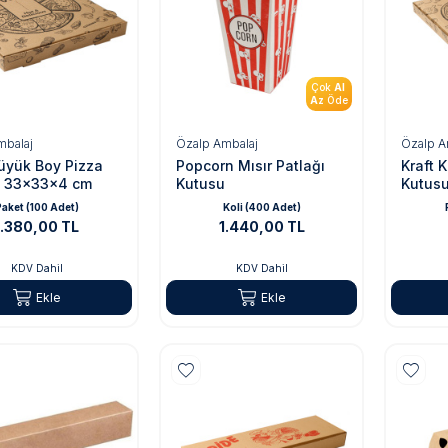
Çok
Al
Az
Öde
mbalaj
Özalp Ambalaj
Özalp A
Büyük Boy Pizza
Popcorn Mısır Patlağı
Kraft 
u 33x33x4 cm
Kutusu
Kutus
aket (100 Adet)
Koli (400 Adet)
1.380,00 TL
1.440,00 TL
KDV Dahil
KDV Dahil
Ekle
Ekle