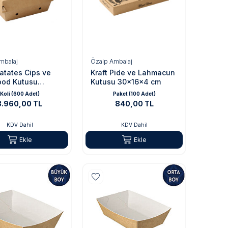
mbalaj
Özalp Ambalaj
Patates Cips ve
Kraft Pide ve Lahmacun
ood Kutusu
Kutusu 30x16x4 cm
ı
Koli (600 Adet)
Paket (100 Adet)
3.960,00 TL
840,00 TL
KDV Dahil
KDV Dahil
Ekle
Ekle