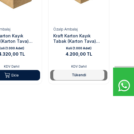
mbalaj
Özalp Ambalaj
Karton Kayık
Kraft Karton Kayık
(Karton Tava)
Tabak (Karton Tava)
 cm (Büyük Boy)
8x12x4,5 cm (Orta Boy)
Koli (1.000 Adet)
Koli (1.000 Adet)
4.320,00 TL
4.200,00 TL
KDV Dahil
KDV Dahil
Tükendi
Ekle
Tükendi