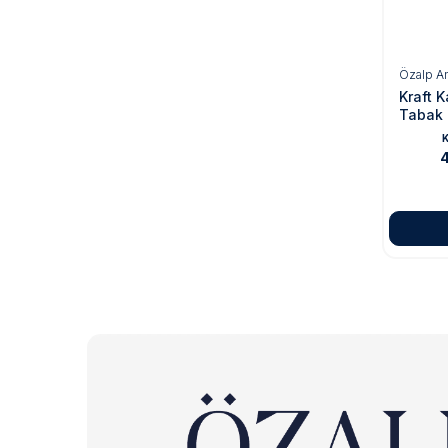
Özalp A
Kraft K
Tabak 
6,5x10
K
Boy)