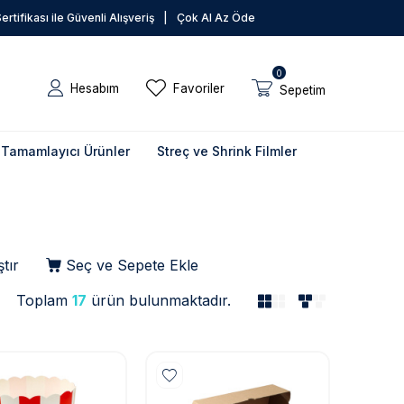
rtifikası ile Güvenli Alışveriş
|
Çok Al Az Öde
0
Hesabım
Favoriler
Sepetim
Tamamlayıcı Ürünler
Streç ve Shrink Filmler
tır
Seç ve Sepete Ekle
Toplam
17
ürün bulunmaktadır.